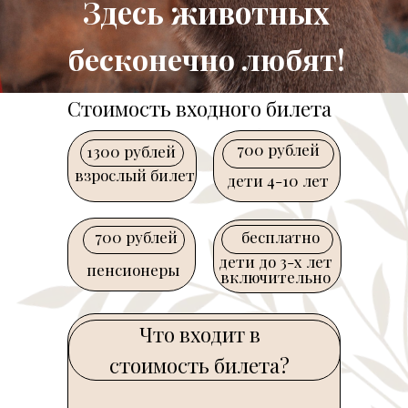
Здесь животных
бесконечно любят!
Стоимость входного билета
700 рублей
1300 рублей
LET'S GO!
LET'S GO!
взрослый билет
дети 4-10 лет
700 рублей
бесплатно
LET'S GO!
LET'S GO!
дети до 3-х лет
пенсионеры
включительно
Что входит в
стоимость билета?