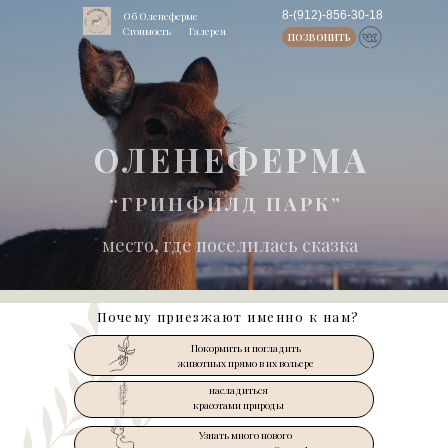
8-(912)-856-30-18
Об Оленеферме
Стоимость
Галерея
ПОЗВОНИТЬ
ОЛЕНЕФЕРМА
“ГРИНФИЛД ПАРК”
место, где поселилась сказка
Почему приезжают именно к нам?
Покормить и погладить
LET'S GO!
животных прямо в их вольере
насладиться
LET'S GO!
красотами природы
Узнать много нового
LET'S GO!