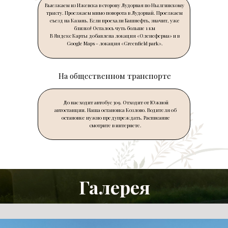
Выезжаем из Ижевска в сторону Лудорвая по Нылгинскому
тракту. Проезжаем мимо поворота в Лудорвай. Проезжаем
съезд на Казань. Если проехали Башнефть, значит, уже
LET'S GO!
близко! Осталось чуть больше 1 км
В Яндекс Карты добавлена локация «Оленеферма» и в
Google Maps - локация «Greenfield park».
На общественном транспорте
До нас ходит автобус 309. Отходит от Южной
автостанции. Наша остановка Козлово. Водителя об
LET'S GO!
остановке нужно предупреждать. Расписание
смотрите в интернете.
Галерея