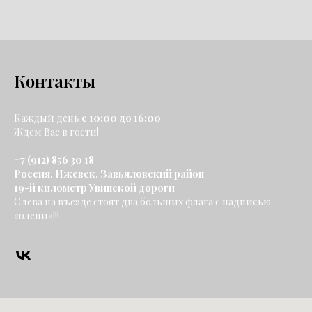
Контакты
Каждый день
с 10:00 до 16:00
Ждем Вас в гости!
+7 (912) 856 30 18
Россия, Ижевск, Завьяловский район
19-й километр Увинской дороги
Слева на въезде стоят два больших флага с надписью
«олени»!!!