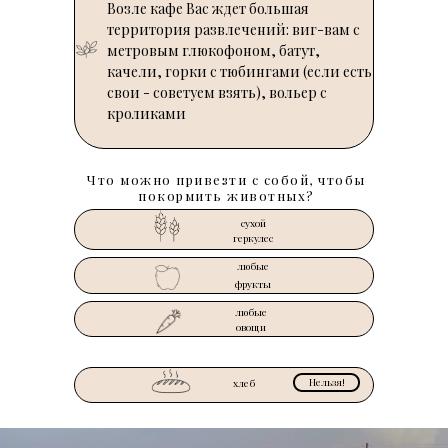
Возле кафе Вас ждет большая
территория развлечений: виг-вам с
метровым глюкофоном, батут,
качели, горки с тюбингами (если есть
свои - советуем взять), вольер с
кроликами
Что можно привезти с собой, чтобы
покормить животных?
сухой
LET'S GO!
геркулес
любые
LET'S GO!
фрукты
любые
LET'S GO!
овощи
Нельзя!
LET'S GO!
хлеб