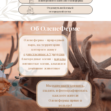
и интересного о жителях Оленефермы
Отдохнуть всей семьей
LET'S GO!
от городской суеты
Об ОленеФерме
Оленеферма - природный
парк, на территории
которого живут
единственные в Удмуртии
благородные олени -
маралы
,
пятнистые олени, альпаки и
домашние животные
Мы
разрешаем кормить
,
гладить и фотографировать
каждого жителя
Оленефермы прямо в
вольере!