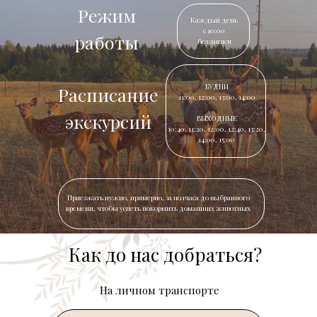
Режим
Каждый день
с 10:00
работы
без записи
БУДНИ
Расписание
11:00, 12:00, 13:00, 14:00
экскурсий
ВЫХОДНЫЕ
10:40, 11:20, 12:00, 12:40, 13:20,
14:00, 15:00
Приезжать нужно, примерно, за полчаса до выбранного
времени, чтобы успеть покормить домашних животных
Как до нас добраться?
На личном транспорте